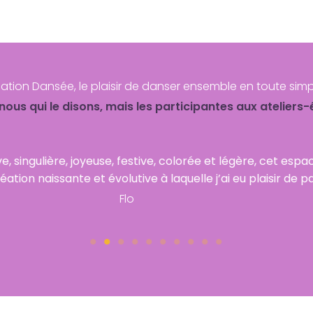
ation Dansée, le plaisir de danser ensemble en toute simpli
nous qui le disons, mais les participantes aux atelie
 ma belle Doris. Merci pour cette bulle d’oxygène que vou
happy with you.
Sonnie
Company Name