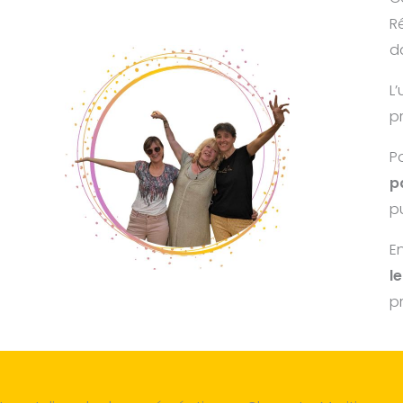
R
d
L
p
P
p
p
En
l
pr