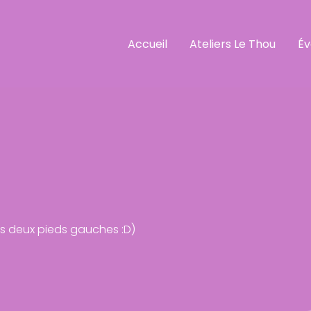
Accueil
Ateliers Le Thou
É
as deux pieds gauches :D)