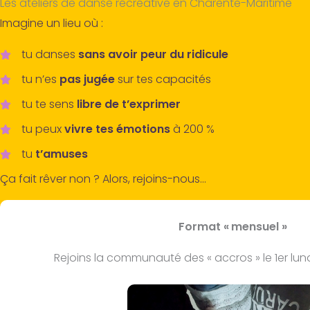
Les ateliers de danse récréative en Charente-Maritime
Imagine un lieu où :
tu danses
sans avoir peur du ridicule
tu n’es
pas jugée
sur tes capacités
tu te sens
libre de t’exprimer
tu peux
vivre tes émotions
à 200 %
tu
t’amuses
Ça fait rêver non ? Alors, rejoins-nous…
Format « mensuel »
Rejoins la communauté des « accros » le 1er lun