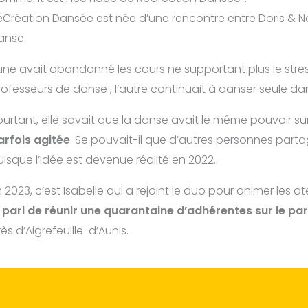
éCréation Dansée est née d’une rencontre entre Doris & Na
anse.
’une avait abandonné les cours ne supportant plus le stres
rofesseurs de danse , l’autre continuait à danser seule da
ourtant, elle savait que la danse avait le même pouvoir sur 
arfois agitée
. Se pouvait-il que d’autres personnes partag
uisque l’idée est devenue réalité en 2022…
 2023, c’est Isabelle qui a rejoint le duo pour animer les ate
e pari de réunir une quarantaine d’adhérentes sur le pa
ès d’Aigrefeuille-d’Aunis.