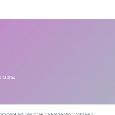
s autres
omment est née l’idée de RéCréation Dansée ?