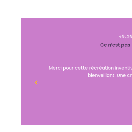
RéCré
Ce n’est pas 
espace proposé épanouissant,
Ma très chère Nath,
participer.