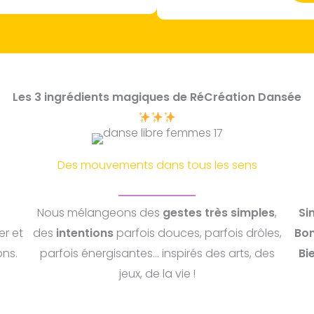
Les 3 ingrédients magiques de RéCréation Dansée
Des mouvements dans tous les sens
Nous mélangeons des
gestes très simples
,
Si
r et
des
intentions
parfois douces, parfois drôles,
Bo
ons.
parfois énergisantes… inspirés des arts, des
Bi
jeux, de la vie !